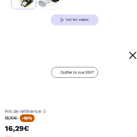
Voir les vidéos
Quitter la vue 360°
Prix de référence
oldPrice
18,10€
-10%
16,29€