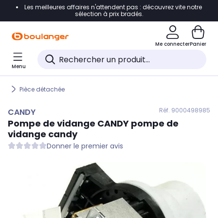
Les meilleures affaires n'attendent pas : découvrez vite notre
Accéder directement à la navigation
sélection à prix bradés.
Accéder directement au contenu
Me connecter
Panier
Accéder directement au pied de page
Menu
Accéder directement au chatbot
Pièce détachée
Réf. 900
0498985
CANDY
Pompe de vidange
CANDY
pompe de
vidange candy
Donner le premier avis