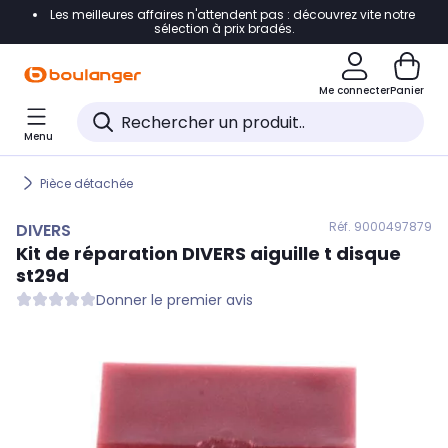
Les meilleures affaires n'attendent pas : découvrez vite notre
Accéder directement à la navigation
sélection à prix bradés.
Accéder directement au contenu
Me connecter
Panier
Accéder directement au pied de page
Menu
Accéder directement au chatbot
Pièce détachée
Réf. 900
0497879
DIVERS
Kit de réparation
DIVERS
aiguille t disque
st29d
Donner le premier avis