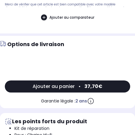
Merci de vérifier que cet article est bien compatible avec votre modèle
d'appareil. Notre service client peut vous conseiller. .Pièce compatible avec les
marques : DIVERS MARQUES.Compatible avec les modèles suivants :
TEAM2820TOSHIBA: SR3639
Ajouter au comparateur
Options de livraison
Ajouter au panier
•
37,70€
Garantie légale :
2 ans
Les points forts du produit
Kit de réparation