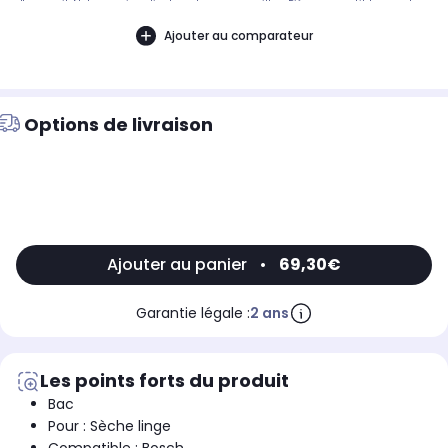
d'appareil. Notre service client peut vous conseiller. .Pièce compatible avec les
marques : BOSCH.Compatible avec le modèle suivant : BOSCH: WTE86303FF/08
Ajouter au comparateur
Options de livraison
Ajouter au panier
•
69,30€
Garantie légale :
2 ans
Les points forts du produit
Bac
Pour : Sèche linge