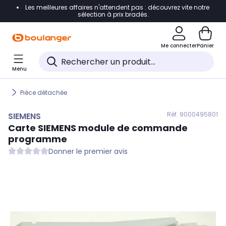
Les meilleures affaires n'attendent pas : découvrez vite notre
Accéder directement à la navigation
sélection à prix bradés.
Accéder directement au contenu
Me connecter
Panier
Accéder directement au pied de page
Menu
Accéder directement au chatbot
Pièce détachée
Réf. 900
0495801
SIEMENS
Carte
SIEMENS
module de commande
programme
Donner le premier avis