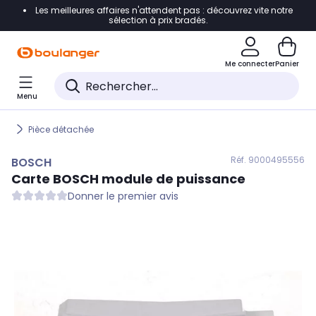
Les meilleures affaires n'attendent pas : découvrez vite notre
Accéder directement à la navigation
sélection à prix bradés.
Accéder directement au contenu
Me connecter
Panier
Accéder directement au pied de page
Menu
Accéder directement au chatbot
Pièce détachée
Réf. 900
0495556
BOSCH
Carte
BOSCH
module de puissance
Donner le premier avis