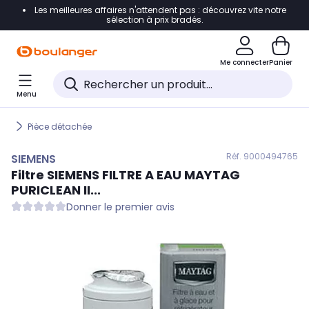
Les meilleures affaires n'attendent pas : découvrez vite notre
Accéder directement à la navigation
sélection à prix bradés.
Accéder directement au contenu
Me connecter
Panier
Accéder directement au pied de page
Menu
Accéder directement au chatbot
Pièce détachée
Réf. 900
0494765
SIEMENS
Filtre
SIEMENS
FILTRE A EAU MAYTAG
PURICLEAN II...
Donner le premier avis