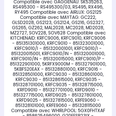
Compatible avec GAGGENAU:
SK535263,
RS495300 - RS495300/03, RS495, RX496,
RY495
Compatible avec AIRLUX:
GS2125
Compatible avec MAYTAG:
GC222,
GLSD2028, GS2123, GS2124, GS216, GS2327,
GS265, GZ262, MAL2028, MC2028, MD2028,
MZ2727, SOV228, SOV628
Compatible avec
KITCHENAID:
KRFC9006, KRFC9010, KRFC9006
- 851351301000, KRFC9010 - 851323001000,
KRFC9010/I - 851320001001, KRFC9010/I -
851320015001, KRFC9010/IN - 851320001000,
KRFC9010/IN - 851320015000, KRFC9010/P -
851322901000, 5KRFX9000M - 851327901000,
5KBFS20EAX - 851328801000, KRFC9016 -
851328501000, KRFC9030 - 851328601000,
KRFC9030 - 851328615000, KRFC9035 -
851328701000, KRFC9035 - 851328715000,
KRFD9010 - 851327701000, KRFD9010 -
851327715000, KRFD9025 - 851327801000,
KRFD9025 - 851327815000, KRFE9060 -
851328101000, KRFE9060 - 851328115000
Compatible avec WHIRLPOOL:
5GX0FHTXAF
- 858625496000, G20EFSB23IX -