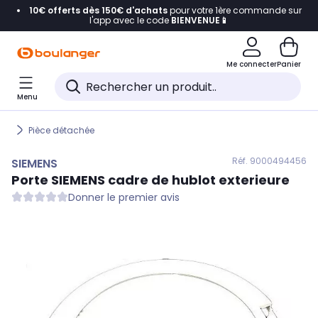
10€ offerts dès 150€ d'achats
pour votre 1ère commande sur
Accéder directement à la navigation
l'app avec le code
BIENVENUE📱
Accéder directement au contenu
Me connecter
Panier
Accéder directement au pied de page
Menu
Accéder directement au chatbot
Pièce détachée
Réf. 900
0494456
SIEMENS
Porte
SIEMENS
cadre de hublot exterieure
Donner le premier avis