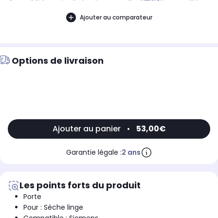
d'appareil. Notre service client peut vous conseiller. 447591.Pièce compatible
avec les marques : SIEMENS.Compatible avec les modèles suivants : SIEMENS:
WM12E480FF/03, WM12E481FF, WM14E480FF, WM14E480FF/05, WM10E480FF/03,
Ajouter au comparateur
WM12E39110, WM12E39117, WM12E472FGBOSCH: WAE241A0NL, WAE2818003,
WAE28181SN14, WAE283A1NL23, WAE284A2NL21
Options de livraison
Ajouter au panier
•
53,00€
Garantie légale :
2 ans
Les points forts du produit
Porte
Pour : Sèche linge