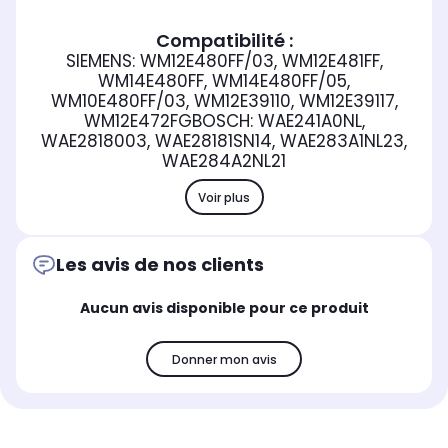
Compatibilité :
SIEMENS: WM12E480FF/03, WM12E481FF,
WM14E480FF, WM14E480FF/05,
WM10E480FF/03, WM12E39110, WM12E39117,
WM12E472FGBOSCH: WAE241A0NL,
WAE2818003, WAE28181SN14, WAE283A1NL23,
WAE284A2NL21
Voir plus
Les avis de nos clients
Aucun avis disponible pour ce produit
Donner mon avis