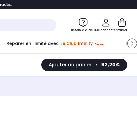
bradés.
e
Accéder directement au chatbot
Besoin d'aide ?
Me connecter
Panier
Réparer en illimité avec
Le Club Infinity
Econ
Ajouter au panier
•
92,20€