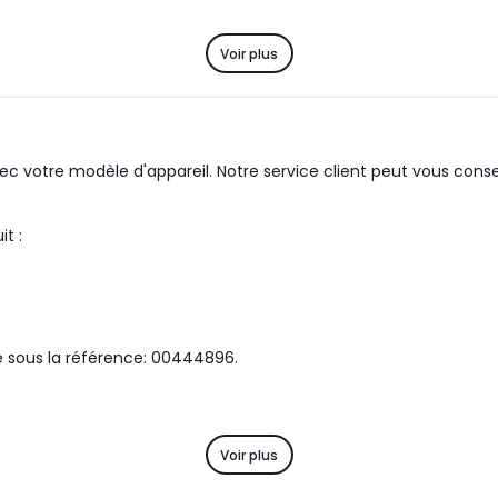
Voir plus
c votre modèle d'appareil. Notre service client peut vous consei
ENS le produit :
gré sous la référence: 00444896.
Voir plus