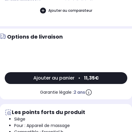
EDM5EDENPRESTIGE Référence commerciale de l’article : Non
CommuniquéDésignation commerciale des modèles compatibles :SIEGE
MASSANT CHAUFFANT ESSENTIELB EDM5 EDEN PRESTIGE9011501
Ajouter au comparateur
Options de livraison
Ajouter au panier
•
11,35€
Garantie légale :
2 ans
Les points forts du produit
Siège
Pour : Appareil de massage