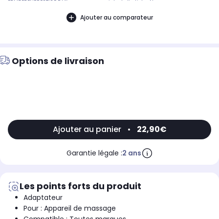
EDM5EDENPRESTIGE Référence commerciale de l’article : Non
CommuniquéDésignation commerciale des modèles compatibles :SIEGE
MASSANT CHAUFFANT ESSENTIELB EDM5 EDEN PRESTIGE9011508
Ajouter au comparateur
Options de livraison
Ajouter au panier
•
22,90€
Garantie légale :
2 ans
Les points forts du produit
Adaptateur
Pour : Appareil de massage