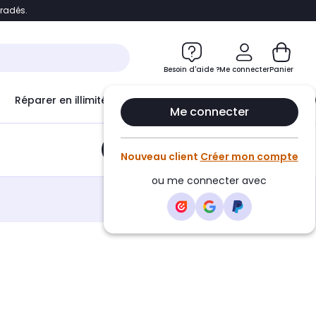
bradés.
e
Accéder directement au chatbot
Besoin d'aide ?
Me connecter
Panier
Réparer en illimité avec
Le Club Infinity
Econ
Me connecter
Ajouter au panier
•
14,15€
Nouveau client
Créer mon compte
ou me connecter avec