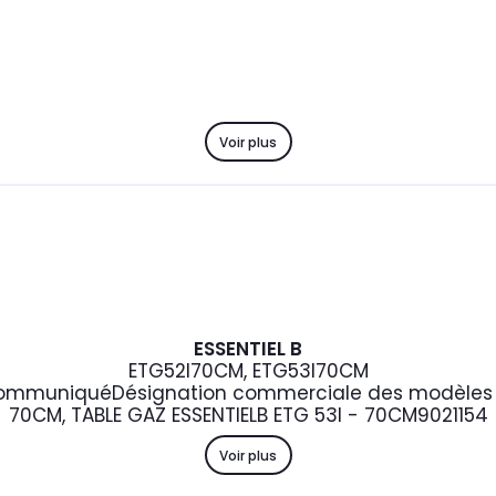
Voir plus
ESSENTIEL B
ETG52I70CM, ETG53I70CM
ommuniqué
Désignation commerciale des modèles 
70CM, TABLE GAZ ESSENTIELB ETG 53I - 70CM
9021154
Voir plus