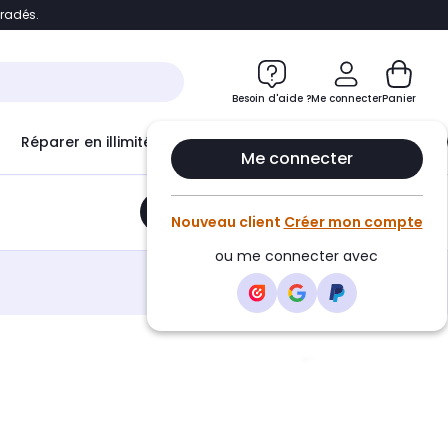
bradés.
e
Accéder directement au chatbot
Besoin d'aide ?
Me connecter
Panier
Réparer en illimité avec
Le Club Infinity
Econ
Me connecter
Ajouter au panier
•
14,35€
Nouveau client
Créer mon compte
ou me connecter avec