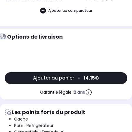
ERAVDE18090V3, ERAVDE18090V2 Référence commerciale de l’article : Non
CommuniquéDésignation commerciale des modèles compatibles :,
REFRIGERATEUR AMERICAIN ESSENTIELB ERAVDE180-90V2, REFRIGERATEUR
Ajouter au comparateur
AMERICAIN ESSENTIELB ERAVE180-90V19010865
Options de livraison
Ajouter au panier
•
14,15€
Garantie légale :
2 ans
Les points forts du produit
Cache
Pour : Réfrigérateur