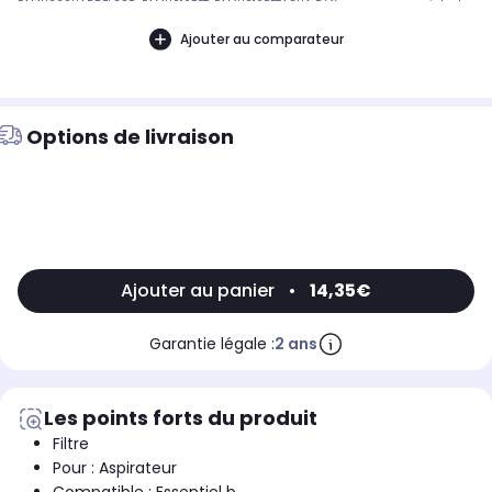
EAMU222HARDFLOOR, EAMU216PET, EAMU216PETAQUA Référence commerciale de
l’article : Non CommuniquéDésignation commerciale des modèles
compatibles :ASPIRATEUR BALAI ESSENTIELB EAMU 216 PET, ASPIRATEUR BALAI
Ajouter au comparateur
ESSENTIELB EAMU 216 PET AQUA, ASPIRATEUR BALAI ESSENTIELB EAMU 222
HARDFLOOR9010748
Options de livraison
Ajouter au panier
•
14,35€
Garantie légale :
2 ans
Les points forts du produit
Filtre
Pour : Aspirateur