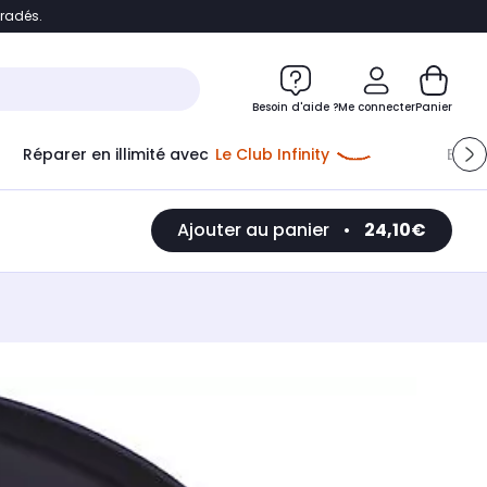
bradés.
e
Accéder directement au chatbot
Besoin d'aide ?
Me connecter
Panier
Réparer en illimité avec
Le Club Infinity
Econ
Ajouter au panier
•
24,10€