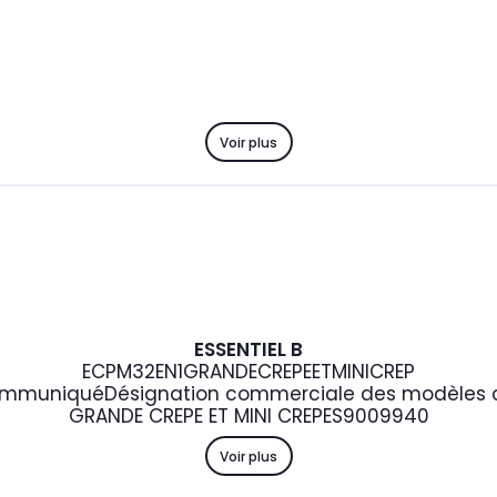
Voir plus
ESSENTIEL B
ECPM32EN1GRANDECREPEETMINICREP
ommuniqué
Désignation commerciale des modèles c
GRANDE CREPE ET MINI CREPES
9009940
Voir plus