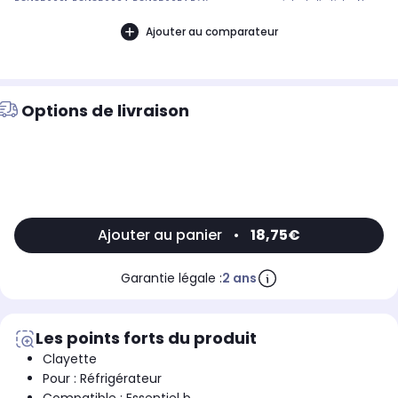
RCL18560S1, RCL18560S4, RCL18560B4 Référence commerciale de l’article : Non
CommuniquéDésignation commerciale des modèles
compatibles :REFRIGERATEUR COMBINE LISTO RCL185-60B3, REFRIGERATEUR
Ajouter au comparateur
COMBINE LISTO RCL185-60B4, REFRIGERATEUR COMBINE LISTO RCL185-60S1,
REFRIGERATEUR COMBINE LISTO RCL185-60S49009981
Options de livraison
Ajouter au panier
•
18,75€
Garantie légale :
2 ans
Les points forts du produit
Clayette
Pour : Réfrigérateur