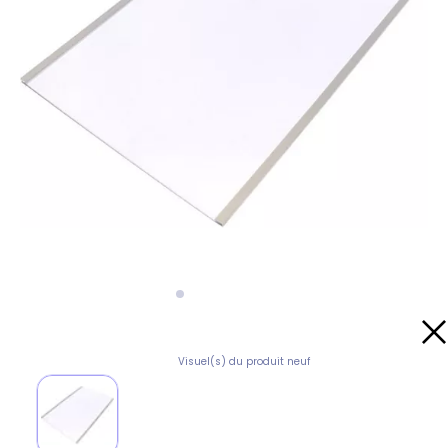
Visuel(s) du produit neuf