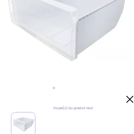
Visuel(s) du produit neuf