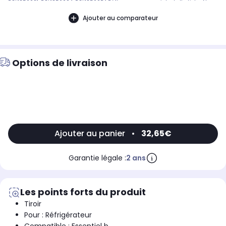
RCL18560S1, RCL18560S4, RCL18560B4 Référence commerciale de l’article : Non
CommuniquéDésignation commerciale des modèles
compatibles :REFRIGERATEUR COMBINE LISTO RCL185-60B3, REFRIGERATEUR
Ajouter au comparateur
COMBINE LISTO RCL185-60B4, REFRIGERATEUR COMBINE LISTO RCL185-60S1,
REFRIGERATEUR COMBINE LISTO RCL185-60S49009984
Options de livraison
Ajouter au panier
•
32,65€
Garantie légale :
2 ans
Les points forts du produit
Tiroir
Pour : Réfrigérateur