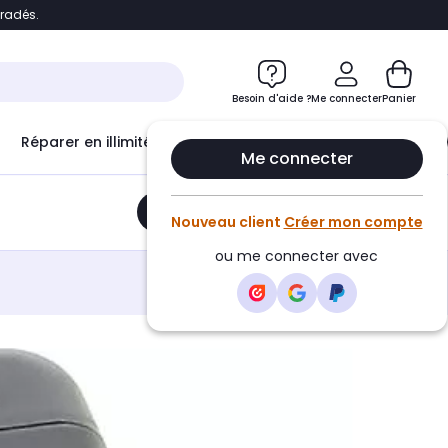
bradés.
e
Accéder directement au chatbot
Besoin d'aide ?
Me connecter
Panier
Réparer en illimité avec
Le Club Infinity
Econ
Me connecter
Ajouter au panier
•
25,75€
Nouveau client
Créer mon compte
ou me connecter avec