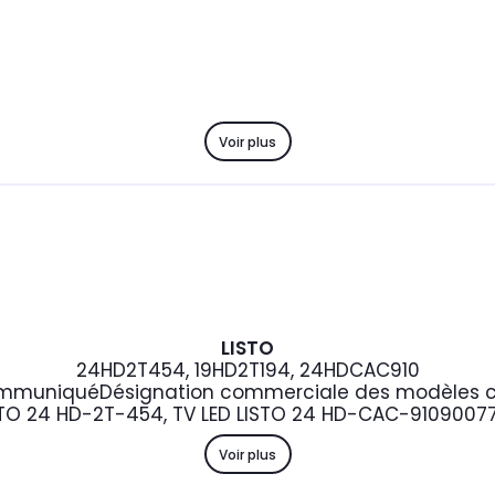
Voir plus
LISTO
24HD2T454, 19HD2T194, 24HDCAC910
mmuniqué
Désignation commerciale des modèles c
STO 24 HD-2T-454, TV LED LISTO 24 HD-CAC-910
9007
Voir plus