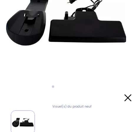
Visuel(s) du produit neuf