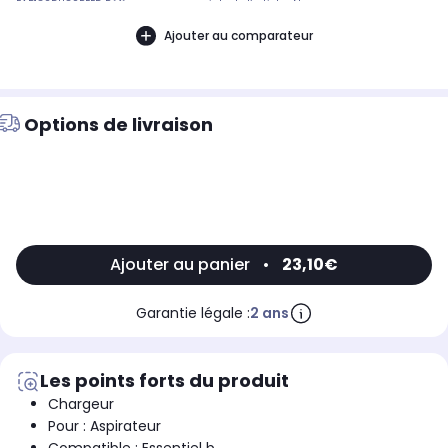
EAB182DUOSPEED Référence commerciale de l’article : Non
CommuniquéDésignation commerciale des modèles compatibles :ASPIRATEUR
BALAI ESSENTIELB EAB 182 DUOSPEED9003012
Ajouter au comparateur
Options de livraison
Ajouter au panier
•
23,10€
Garantie légale :
2 ans
Les points forts du produit
Chargeur
Pour : Aspirateur