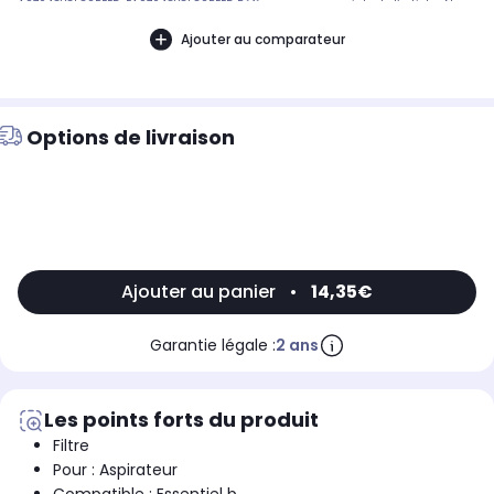
AS704CYCLOSPEED, EAS704CYCLOSPEED Référence commerciale de l’article : Non
CommuniquéDésignation commerciale des modèles compatibles :,
ASPIRATEUR SANS SAC ESSENTIELB EAS 704 CYCLOSPEED9002540
Ajouter au comparateur
Options de livraison
Ajouter au panier
•
14,35€
Garantie légale :
2 ans
Les points forts du produit
Filtre
Pour : Aspirateur