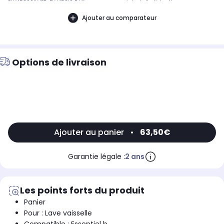
ELV458SSILVER, ELV458IS Référence commerciale de l’article : Non
CommuniquéDésignation commerciale des modèles compatibles :, LV 60CM
ESSENTIELB ELV 458IS, LV 60CM ESSENTIELB ELV 458S SILVER9002479
Ajouter au comparateur
Options de livraison
Ajouter au panier
•
63,50€
Garantie légale :
2 ans
Les points forts du produit
Panier
Pour : Lave vaisselle