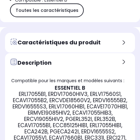
Compatible : Essentiel b
Toutes les caractéristiques
Caractéristiques du produit
Description
Compatible pour les marques et modèles suivants :
ESSENTIEL B
ERL17055B1, ERDV17060HIV3, ERLV17560S1,
ECAV17055B2, ERCVDE18560V2, ERDV16555B2,
ERDV16555S3, ERLV17060HIB1, ECAVE17070HIB1,
ERMVE19085HIV2, ECAV17055HIB3,
ERCV19055HIV2, PGERL352I, ERL352B,
ECAV17055B1, ECC85125HIB1, ERL17055HIB1,
ECA242B, PGECA242I, ERDV16555S2,
ECAV17055V1, ECAV17660B1, ERC331I, ERCI271,