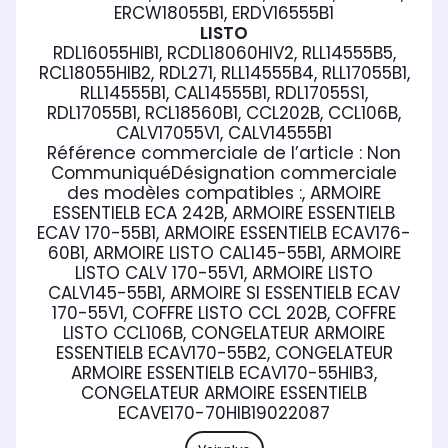
ERCW18055B1, ERDV16555B1
LISTO
RDL16055HIB1, RCDL18060HIV2, RLL14555B5,
RCL18055HIB2, RDL271, RLL14555B4, RLL17055B1,
RLL14555B1, CAL14555B1, RDL17055S1,
RDL17055B1, RCL18560B1, CCL202B, CCL106B,
CALV17055V1, CALV14555B1
Référence commerciale de l’article :
Non
Communiqué
Désignation commerciale
des modèles compatibles :
, ARMOIRE
ESSENTIELB ECA 242B, ARMOIRE ESSENTIELB
ECAV 170-55B1, ARMOIRE ESSENTIELB ECAV176-
60B1, ARMOIRE LISTO CAL145-55B1, ARMOIRE
LISTO CALV 170-55V1, ARMOIRE LISTO
CALV145-55B1, ARMOIRE SI ESSENTIELB ECAV
170-55V1, COFFRE LISTO CCL 202B, COFFRE
LISTO CCL106B, CONGELATEUR ARMOIRE
ESSENTIELB ECAV170-55B2, CONGELATEUR
ARMOIRE ESSENTIELB ECAV170-55HIB3,
CONGELATEUR ARMOIRE ESSENTIELB
ECAVE170-70HIB1
9022087