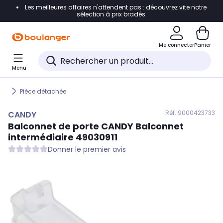
Les meilleures affaires n'attendent pas : découvrez vite notre
Accéder directement à la navigation
sélection à prix bradés.
Accéder directement au contenu
Me connecter
Panier
Accéder directement au pied de page
Menu
Accéder directement au chatbot
Pièce détachée
Réf. 900
0423733
CANDY
Balconnet de porte
CANDY
Balconnet
intermédiaire 49030911
Donner le premier avis