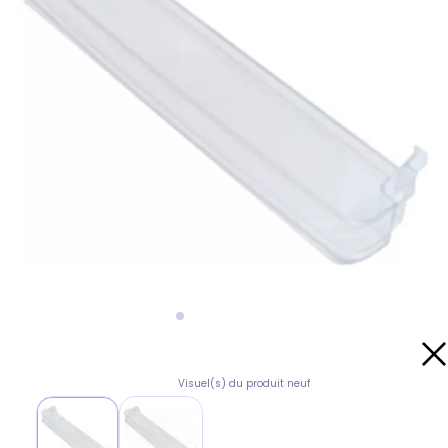
Visuel(s) du produit neuf