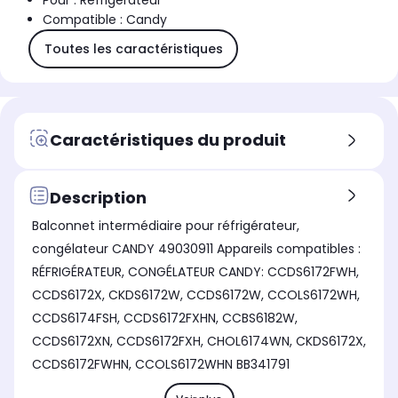
Pour : Réfrigérateur
Compatible : Candy
Toutes les caractéristiques
Caractéristiques du produit
Description
Balconnet intermédiaire pour réfrigérateur,
congélateur CANDY 49030911 Appareils compatibles :
RÉFRIGÉRATEUR, CONGÉLATEUR CANDY: CCDS6172FWH,
CCDS6172X, CKDS6172W, CCDS6172W, CCOLS6172WH,
CCDS6174FSH, CCDS6172FXHN, CCBS6182W,
CCDS6172XN, CCDS6172FXH, CHOL6174WN, CKDS6172X,
CCDS6172FWHN, CCOLS6172WHN BB341791