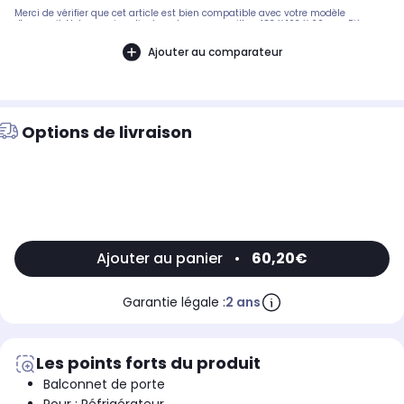
Merci de vérifier que cet article est bien compatible avec votre modèle
d'appareil. Notre service client peut vous conseiller. 483 X 103 X 60 mm.Pièce
compatible avec les marques : CANDY.Compatible avec les modèles suivants :
CANDY: CCDS6172FWH - 34002116, CCBS6182W - 34001930, CCDS6172X -
Ajouter au comparateur
34001902, CCOLS6172WH - 34001939, CKDS6172X - 34001886, CCDS6172FXH -
34002117, CCDS6172W - 34001880, CKDS6172W - 34001885GORENJE: HZS3167 -
34004601
Options de livraison
Ajouter au panier
•
60,20€
Garantie légale :
2 ans
Les points forts du produit
Balconnet de porte