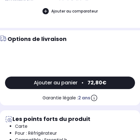
ERMV18070I2 Référence commerciale de l’article : Non
CommuniquéDésignation commerciale des modèles
compatibles :REFRIGERATEUR MULTI PORTES ESSENTIELB ERMV180-70I1,
Ajouter au comparateur
REFRIGERATEUR MULTI PORTES ESSENTIELB ERMV180-70I29006257
Options de livraison
Ajouter au panier
•
72,80€
Garantie légale :
2 ans
Les points forts du produit
Carte
Pour : Réfrigérateur