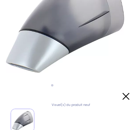
Visuel(s) du produit neuf