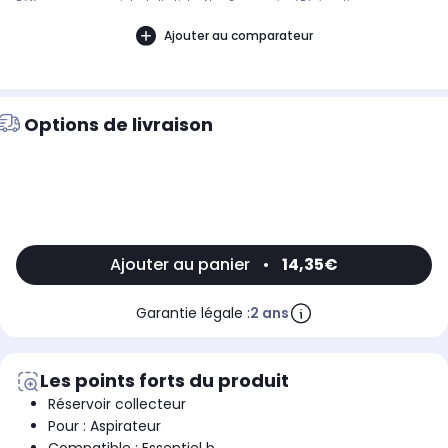
Référence commerciale de l’article : Non CommuniquéDésignation
commerciale des modèles compatibles :ASPIRATEUR MAIN ESSENTIELB EAM 111 LI
DELFINO9005659
Ajouter au comparateur
Options de livraison
Ajouter au panier
•
14,35€
Garantie légale :
2 ans
Les points forts du produit
Réservoir collecteur
Pour : Aspirateur