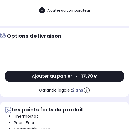
CV5050L2B, CV5050L2N, CV5055L3B, CV5055L3N, FEEL2N, CV5055L2N,
CV5055L2B Référence commerciale de l’article : Non CommuniquéDésignation
commerciale des modèles compatibles :FOUR ENCASTRABLE LISTO FEE
Ajouter au comparateur
L2N9004281
Options de livraison
Ajouter au panier
•
17,70€
Garantie légale :
2 ans
Les points forts du produit
Thermostat
Pour : Four