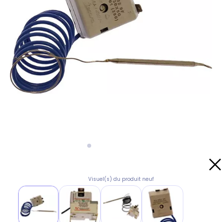
Visuel(s) du produit neuf