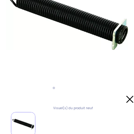
Visuel(s) du produit neuf