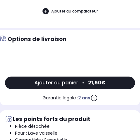
ELVI3451I, ELVI3451N, ELVI453F, ELVI454I, ELVI454N Référence commerciale de
l’article : Non CommuniquéDésignation commerciale des modèles
compatibles :LV FULL INT 60 ESSENTIELB ELVI 453F, LV FULL INT 60 ESSENTIELB
Ajouter au comparateur
ELVI3-451F, LV INTEG 60 ESSENTIELB ELVI 454I, LV INTEG 60 ESSENTIELB ELVI 454N,
LV INTEG 60 ESSENTIELB ELVI3-451I, LV INTEG 60 ESSENTIELB ELVI3-451N9023281
Options de livraison
Ajouter au panier
•
21,50€
Garantie légale :
2 ans
Les points forts du produit
Pièce détachée
Pour : Lave vaisselle