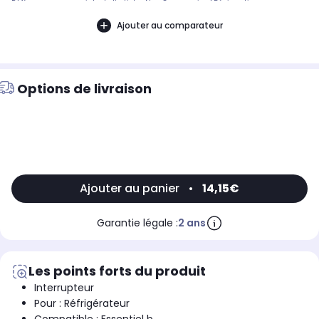
Référence commerciale de l’article : Non CommuniquéDésignation
commerciale des modèles compatibles :REFRIGERATEUR COMBINE ESSENTIELB
ERCVW185-60B19004507
Ajouter au comparateur
Options de livraison
Ajouter au panier
•
14,15€
Garantie légale :
2 ans
Les points forts du produit
Interrupteur
Pour : Réfrigérateur