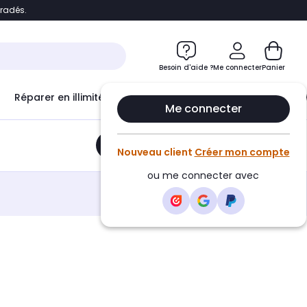
bradés.
e
Accéder directement au chatbot
Besoin d'aide ?
Me connecter
Panier
Réparer en illimité avec
Le Club Infinity
Econ
Me connecter
Ajouter au panier
•
14,35€
Nouveau client
Créer mon compte
ou me connecter avec