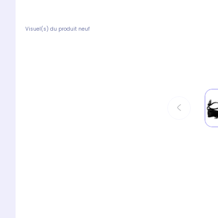
Visuel(s) du produit neuf