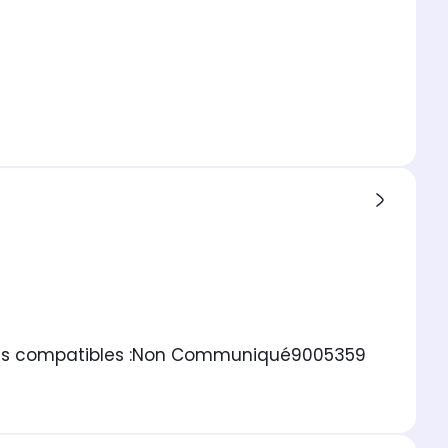
 compatibles :
Non Communiqué
9005359