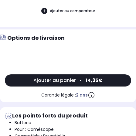
Référence commerciale de l’article : Non CommuniquéDésignation
commerciale des modèles compatibles :CAMERA SPORT ESSENTIELB
B'XTREM9000482
Ajouter au comparateur
Options de livraison
Ajouter au panier
•
14,35€
Garantie légale :
2 ans
Les points forts du produit
Batterie
Pour : Caméscope