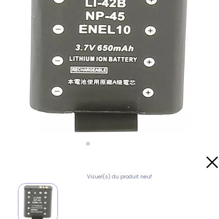
Visuel(s) du produit neuf