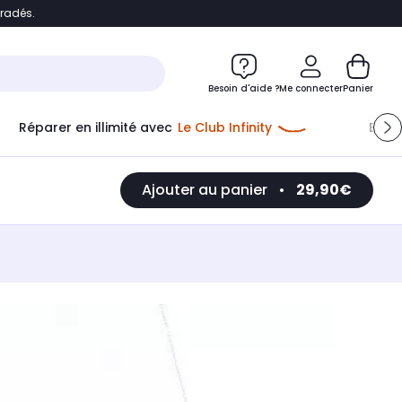
bradés.
e
Accéder directement au chatbot
Besoin d'aide ?
Me connecter
Panier
Réparer en illimité avec
Le Club Infinity
Econ
Ajouter au panier
•
29,90€