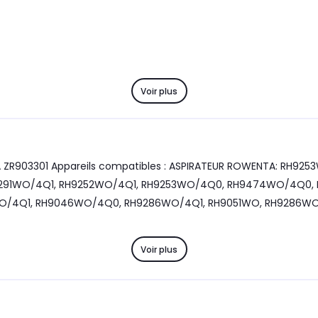
Voir plus
eils compatibles : ASPIRATEUR ROWENTA: RH9253WO/4Q1, RH9079WO, RH9571WO/4Q0, R
Voir plus