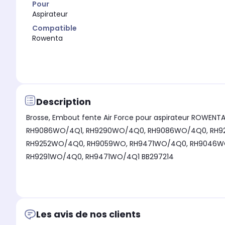
Pour
Aspirateur
Compatible
Rowenta
Description
Brosse, Embout fente Air Force pour aspirateur ROWENTA ZR903301 Appar
RH9086WO/4Q1, RH9290WO/4Q0, RH9086WO/4Q0, RH9291WO/4Q1, RH9252WO/4Q1, RH9253WO/4Q0, RH9474WO/4Q0, RH9474WO/4Q1, RH9086WO/9A0, RH9089WO,
RH9252WO/4Q0, RH9059WO, RH9471WO/4Q0, RH9046WO/4Q1, RH9046WO/4Q0, RH9286WO/4Q1, RH9051WO, RH9286WO/4Q0, RH9572WO/4Q0, RH9057WO, RH9574WO/4Q0,
RH9291WO/4Q0, RH9471WO/4Q1 BB297214
Les avis de nos clients