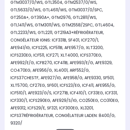
GTM3037/0/WS, GTL3504, GTM2537/0/WS,
GTL5633/0/WS, GTL4611/WS, GTM3037/0/SPC,
GT250A+, GT390A+, GTM2976, GTL2811/WS,
GTL1411/WS, GTM3011/WS, GTM2558/2SPC, GTL4604,
GTL2233/WS, GTL2211, GT219A3+RÉFRIGÉRATEUR,
CONGÉLATEUR IGNIS: ICF331B, SF401, ICF270/1,
AFE941/IG, ICFS225, ICF511B, AFE957/G, XLT3200,
ICFS230EG, ICF511, ICF271, XLT4000, ICFS370EG,
AFE992/E/G, ICFB270, ICF411B, AFE993/E/G, AFE9329,
CO470EG, AFE956/G, XL4001, ARF552/G,
ICFS37CHESTF, AFE927/IG, AFE958/G, AFE9330, SF501,
XLT5700, CF27EG, SF601, ICFS23/EG, ICF411, AFE955/G,
ICF510/1, AFE923/G/S, ICF271B, ICF410/1, CF33EG, ICF331,
ICF330/1, ICFS290EG, AFE929/S/IG, CO250EG, CO310EG,
AFE9312, ICFS29/E, SF321, ICF300EG, XL3201,
ICFS37RÉFRIGÉRATEUR, CONGÉLATEUR LADEN: 8400/G,
9320/