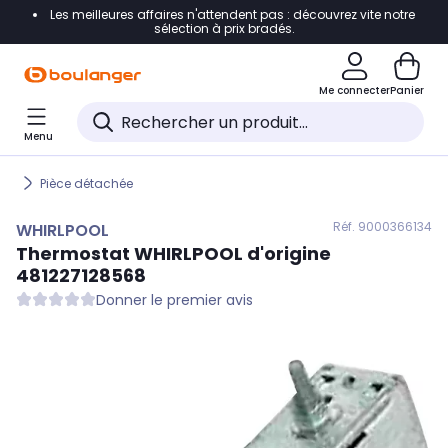
Les meilleures affaires n'attendent pas : découvrez vite notre
Accéder directement à la navigation
sélection à prix bradés.
Accéder directement au contenu
Me connecter
Panier
Accéder directement au pied de page
Menu
Accéder directement au chatbot
Pièce détachée
Réf. 900
0366134
WHIRLPOOL
Thermostat
WHIRLPOOL
d'origine
481227128568
Donner le premier avis