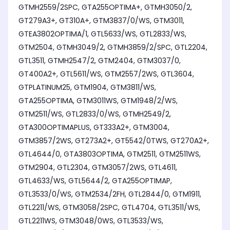
GTMH2559/2SPC, GTA255OPTIMA+, GTMH3050/2,
GT279A3+, GT310A+, GTM3837/0/WS, GTM3011,
GTEA3802OPTIMA/1, GTL5633/WS, GTL2833/WS,
GTM2504, GTMH3049/2, GTMH3859/2/SPC, GTL2204,
GTL3511, GTMH2547/2, GTM2404, GTM3037/0,
GT400A2+, GTL5611/WS, GTM2557/2WS, GTL3604,
GTPLATINUM25, GTM1904, GTM3811/WS,
GTA255OPTIMA, GTM3011WS, GTM1948/2/WS,
GTM2511/WS, GTL2833/0/WS, GTMH2549/2,
GTA300OPTIMAPLUS, GT333A2+, GTM3004,
GTM3857/2WS, GT273A2+, GT5542/0TWS, GT270A2+,
GTL4644/0, GTA3803OPTIMA, GTM2511, GTM2511WS,
GTM2904, GTL2304, GTM3057/2WS, GTL4611,
GTL4633/WS, GTL5644/2, GTA255OPTIMAP,
GTL3533/0/WS, GTM2534/2FH, GTL2844/0, GTM1911,
GTL2211/WS, GTM3058/2SPC, GTL4704, GTL3511/WS,
GTL2211WS, GTM3048/0WS, GTL3533/WS,