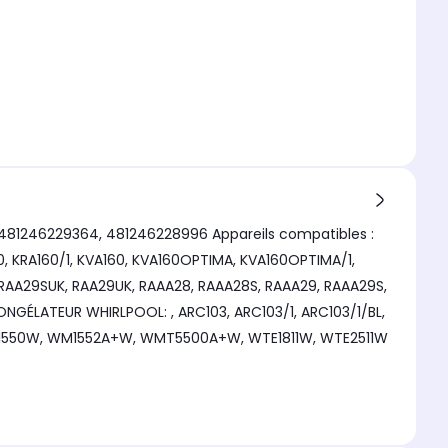
 481246229364, 481246228996 Appareils compatibles :
KRA160/1, KVA160, KVA160OPTIMA, KVA160OPTIMA/1,
RAA29SUK, RAA29UK, RAAA28, RAAA28S, RAAA29, RAAA29S,
NGÉLATEUR WHIRLPOOL: , ARC103, ARC103/1, ARC103/1/BL,
 WM1550W, WM1552A+W, WMT5500A+W, WTE1811W, WTE2511W