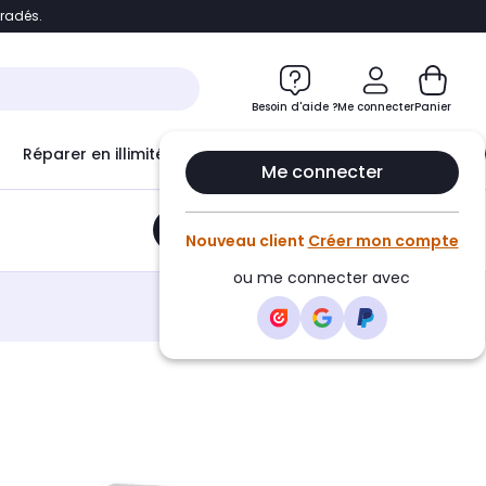
bradés.
e
Accéder directement au chatbot
Besoin d'aide ?
Me connecter
Panier
Réparer en illimité avec
Le Club Infinity
Econ
Me connecter
Ajouter au panier
•
13,52€
Nouveau client
Créer mon compte
ou me connecter avec