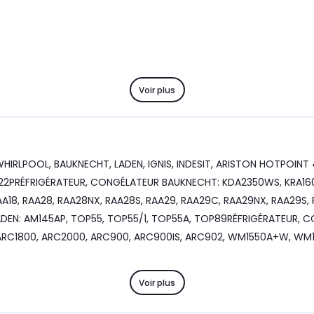
Voir plus
 WHIRLPOOL, BAUKNECHT, LADEN, IGNIS, INDESIT, ARISTON HOTPOINT
2PRÉFRIGÉRATEUR, CONGÉLATEUR BAUKNECHT: KDA2350WS, KRA160, 
18, RAA28, RAA28NX, RAA28S, RAA29, RAA29C, RAA29NX, RAA29S, 
DEN: AM145AP, TOP55, TOP55/1, TOP55A, TOP89RÉFRIGÉRATEUR, CO
A+, ARC1800, ARC2000, ARC900, ARC900IS, ARC902, WM1550A+W,
Voir plus