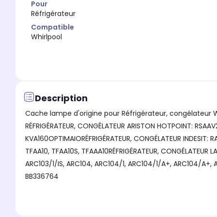
Pour
Réfrigérateur
Compatible
Whirlpool
Description
Cache lampe d'origine pour Réfrigérateur, congélateur
RÉFRIGÉRATEUR, CONGÉLATEUR ARISTON HOTPOINT: RSAAV2
KVA160OPTIMAIORÉFRIGÉRATEUR, CONGÉLATEUR INDESIT: RAA
TFAA10, TFAA10S, TFAAA10RÉFRIGÉRATEUR, CONGÉLATEUR LA
ARC103/1/IS, ARC104, ARC104/1, ARC104/1/A+, ARC104/
BB336764