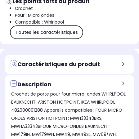
Les points forts du produit
Crochet
Pour : Micro ondes
Compatible : Whirlpool
Toutes les caractéristiques
Caractéristiques du produit
Description
Crochet de porte pour four micro-ondes WHIRLPOOL,
BAUKNECHT, ARISTON HOTPOINT, IKEA WHIRLPOOL
482000001288 Appareils compatibles : FOUR MICRO-
ONDES ARISTON HOTPOINT: MWH33343BRS,
MWHA33343BFOUR MICRO-ONDES BAUKNECHT:
MW179IN, MW179WH, MW49, MW49SL, MW69/WH,