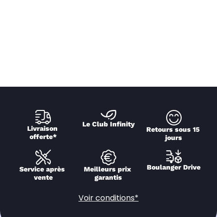
Le Club Infinity
Livraison 
Retours sous 15 
offerte*
jours
Boulanger Drive
Service après 
Meilleurs prix 
vente
garantis
Voir conditions*