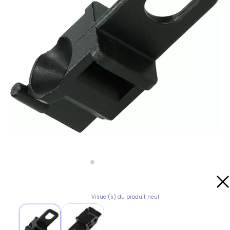
Visuel(s) du produit neuf