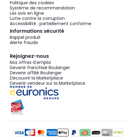
Politique des cookies
Système de recommandation
Les avis en ligne
Lutte contre la corruption
Accessibilité : partiellement conforme
Informations sécurité
Rappel produit
Alerte fraude
Rejoignez-nous
Nos offres d'emploi
Devenir franchisé Boulanger
Devenir affilié Boulanger
Découvrir la Marketplace
Devenir vendeur sur la Marketplace