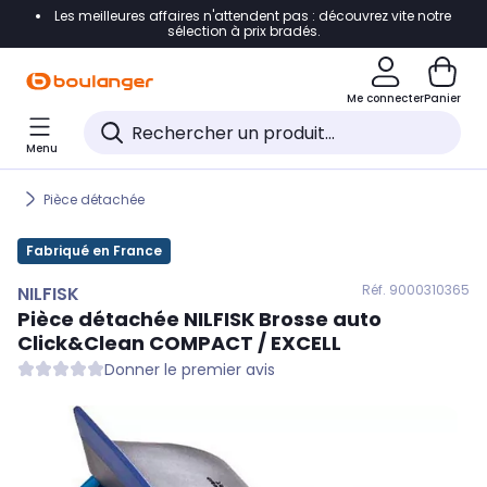
Les meilleures affaires n'attendent pas : découvrez vite notre
Accéder directement à la navigation
sélection à prix bradés.
Accéder directement au contenu
Me connecter
Panier
Accéder directement au pied de page
Menu
Accéder directement au chatbot
Pièce détachée
Fabriqué en France
Réf. 900
0310365
NILFISK
Pièce détachée
NILFISK
Brosse auto
Click&Clean COMPACT / EXCELL
Donner le premier avis