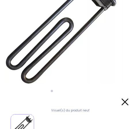
Visuel(s) du produit neuf