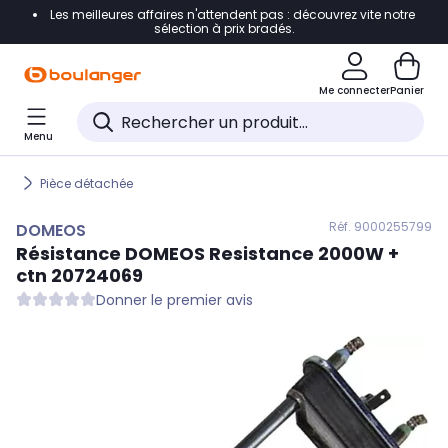
Les meilleures affaires n'attendent pas : découvrez vite notre
Accéder directement à la navigation
sélection à prix bradés.
Accéder directement au contenu
Me connecter
Panier
Accéder directement au pied de page
Menu
Accéder directement au chatbot
Pièce détachée
Réf. 900
0255799
DOMEOS
Résistance
DOMEOS
Resistance 2000W +
ctn 20724069
Donner le premier avis