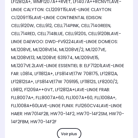
LF12812A+, WMF1207A++RVET, LF1407A++RCNVTLAVE-
LINGE CALYTON: CL1209T15LAVE-LINGE CLAYTON:
CL1209T15LAVE-LINGE CONTINENTAL EDISON:
CELL9120W, CELL912, CELL714PINK, CELL714GREEN,
CELL714RED, CELL714BLUE, CELL9120S, CELL9120BLAVE-
LINGE DAEWOO: DWD-FV9224LAVE-LINGE DOMEOS:
ML1208VE, ML1208VE14, ML1208VE/2, ML1207VE,
ML1208VE13, ML1208VE 631974, ML1209VE15,
ML1207VE.2LAVE-LINGE ESSENTIEL B: ELF712D1LAVE-LINGE
FAR: L0814, LF11812A+, LFS814VE17W 708175, LF12812A,
LF12812SA+, LFS814VE17W 709195, LF11812S, LF8200/2,
L9812, F1209A++GVT, LF12812A+LAVE-LINGE FRAB:
FLL8007A+, FLL8007A+60, FLL1007A+60, FLL1008A+,
FLL1008A+60LAVE-LINGE FUNIX: FU1260CV4LAVE-LINGE
HAIER: HW7014F2B, HW70-14F2, HW70-14F2SM, HW70-
14F2FBM, HW70-14F2F
Voir plus