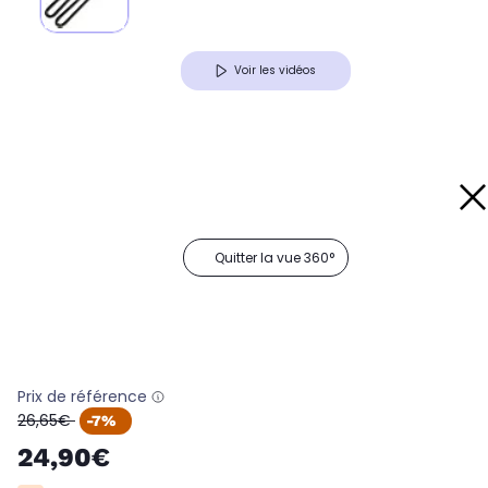
Voir les vidéos
Quitter la vue 360°
Prix de référence
oldPrice
26,65€
-7%
24,90€