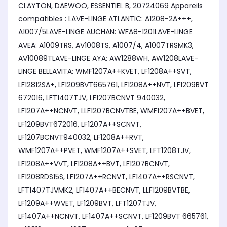
CLAYTON, DAEWOO, ESSENTIEL B, 20724069 Appareils
compatibles : LAVE-LINGE ATLANTIC: A1208-2A+++,
A1007/5LAVE-LINGE AUCHAN: WFA8-1201LAVE-LINGE
AVEA: A1009TRS, AV1008TS, A1007/4, A1007TRSMK3,
AV10089TLAVE-LINGE AYA: AW1288WH, AW1208LAVE-
LINGE BELLAVITA: WMF1207A++KVET, LF1208A++SVT,
LF12812SA+, LF1209BVT665761, LF1208A++NVT, LF1209BVT
672016, LFT1407TJV, LF1207BCNVT 940032,
LF1207A++NCNVT, LLF1207BCNVTBE, WMF1207A++BVET,
LF1209BVT672016, LF1207A++SCNVT,
LF1207BCNVT940032, LF1208A++RVT,
WMF1207A++PVET, WMF1207A++SVET, LFT1208TJV,
LF1208A++VVT, LF1208A++BVT, LF1207BCNVT,
LF1208RDS15S, LF1207A++RCNVT, LF1407A++RSCNVT,
LFT1407TJVMK2, LF1407A++BECNVT, LLF1209BVTBE,
LF1209A++WVET, LF1209BVT, LFT1207TJV,
LF1407A++NCNVT, LF1407A++SCNVT, LF1209BVT 665761,