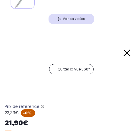
Voir les vidéos
Quitter la vue 360°
Prix de référence
oldPrice
23,39€
-6%
21,90€