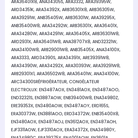
ARA36401X8, ANA34305S, ARA3332, ARA39395W,
ARD34351K, ARA34392X, ARB36301X8, ARB36305W,
ARA39291W, ANB35405W, ARB36301W, ARA39295X,
ANB35400W8, ARA34292W, ARB36301X, ARA36401X,
ARA34280W, ARA34291W, ARA36405X, ARB36301W8,
ARD2931X, ARA36401W8, ANA38707X8, AND32321W,
ANA34100W8, ARB29001W8, ANB35405X, ANA34100X,
ARA3333, ARD34390S, ARA34391X, ARE39391W8,
ARA34390W, ARA34292X, ARA30393W, ARA39291W8,
ARB29301X1, ARA36502W8, ARA36401W, ANA34100W,
ARC34300SRÉFRIGÉRATEUR, CONGÉLATEUR
ELECTROLUX: EN3487AOX, EN3481AOX, EN3487AOO,
END32321S, EN3887AOW, ENB39400W8, ENA34980Z,
ERE39353X, EN3480AOW, EN3487AOY, ERD165S,
ERA30373W, EN3881AOO, ERD34372W, ENB35400X8,
EN3480AOX, EN3487AOJ, EN3612AOX, EN3487AOH,
EJF3311AOW, EJF3310AOX, ERA34372X, ENA34980Y,
ENA34980C, ERA39275X, EN4001AOW, EN3601A