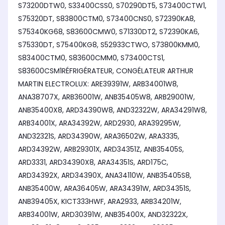
S73200DTW0, S33400CSS0, S70290DT5, S73400CTW1,
S75320DT, S83800CTM0, S73400CNS0, S72390KA8,
S75340KG68, S83600CMW0, S71330DT2, S72390KA6,
S75330DT, S75400KG8, S52933CTWO, S73800KMM0,
S83400CTM0, S83600CMM0, S73400CTS1,
S83600CSM1RÉFRIGÉRATEUR, CONGÉLATEUR ARTHUR
MARTIN ELECTROLUX: ARE39391W, ARB34001W8,
ANA38707X, ARB36001W, ANB35405W8, ARB29001W,
ANB35400X8, ARD34390W8, AND32322W, ARA34291W8,
ARB34001X, ARA34392W, ARD2930, ARA39295W,
AND32321S, ARD34390W, ARA36502W, ARA3335,
ARD34392W, ARB29301X, ARD34351Z, ANB35405S,
ARD3331, ARD34390X8, ARA34351S, ARD175C,
ARD34392X, ARD34390X, ANA34110W, ANB35405S8,
ANB35400W, ARA36405W, ARA34391W, ARD34351S,
ANB39405X, KICT333HWF, ARA2933, ARB34201W,
ARB34001W, ARD30391W, ANB35400X, AND32322X,