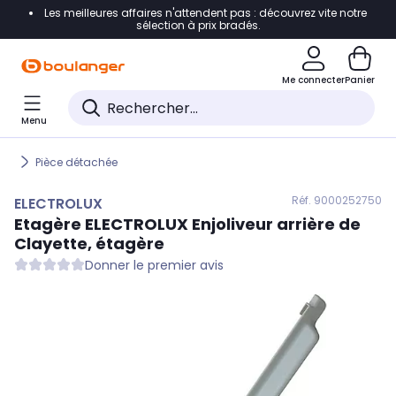
Les meilleures affaires n'attendent pas : découvrez vite notre
Accéder directement à la navigation
sélection à prix bradés.
Accéder directement au contenu
Me connecter
Panier
Accéder directement au pied de page
Menu
Accéder directement au chatbot
Pièce détachée
Réf. 900
0252750
ELECTROLUX
Etagère
ELECTROLUX
Enjoliveur arrière de
Clayette, étagère
Donner le premier avis