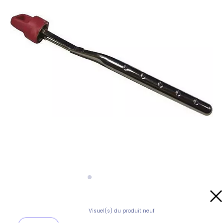
Visuel(s) du produit neuf