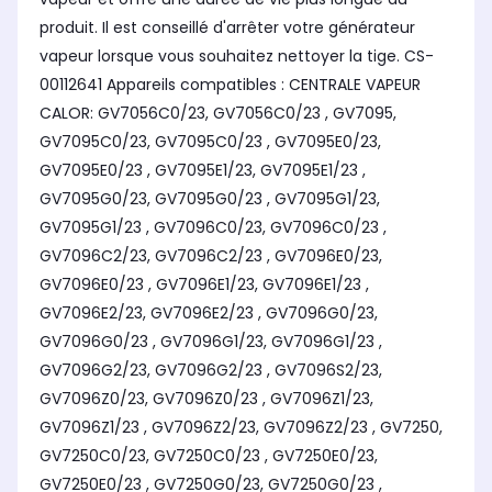
produit. Il est conseillé d'arrêter votre générateur
vapeur lorsque vous souhaitez nettoyer la tige. CS-
00112641 Appareils compatibles : CENTRALE VAPEUR
CALOR: GV7056C0/23, GV7056C0/23 , GV7095,
GV7095C0/23, GV7095C0/23 , GV7095E0/23,
GV7095E0/23 , GV7095E1/23, GV7095E1/23 ,
GV7095G0/23, GV7095G0/23 , GV7095G1/23,
GV7095G1/23 , GV7096C0/23, GV7096C0/23 ,
GV7096C2/23, GV7096C2/23 , GV7096E0/23,
GV7096E0/23 , GV7096E1/23, GV7096E1/23 ,
GV7096E2/23, GV7096E2/23 , GV7096G0/23,
GV7096G0/23 , GV7096G1/23, GV7096G1/23 ,
GV7096G2/23, GV7096G2/23 , GV7096S2/23,
GV7096Z0/23, GV7096Z0/23 , GV7096Z1/23,
GV7096Z1/23 , GV7096Z2/23, GV7096Z2/23 , GV7250,
GV7250C0/23, GV7250C0/23 , GV7250E0/23,
GV7250E0/23 , GV7250G0/23, GV7250G0/23 ,