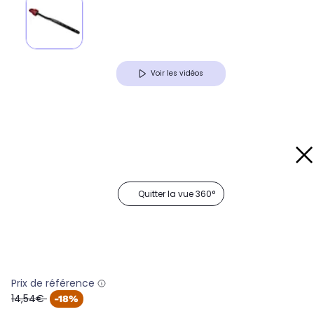
Voir les vidéos
Quitter la vue 360°
Prix de référence
oldPrice
14,54€
-18%