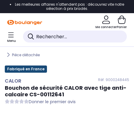
Les meilleures affaires n'attendent pas : découvrez vite notre
Accéder directement à la navigation
sélection à prix bradés.
Accéder directement au contenu
Me connecter
Panier
Accéder directement au pied de page
Menu
Accéder directement au chatbot
Pièce détachée
Fabriqué en France
Réf. 900
0248445
CALOR
Bouchon de sécurité
CALOR
avec tige anti-
calcaire CS-00112641
Donner le premier avis