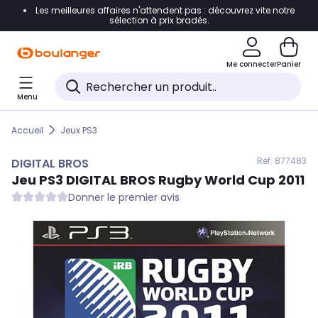
Les meilleures affaires n'attendent pas : découvrez vite notre
Accéder directement à la navigation
sélection à prix bradés.
Accéder directement au contenu
Me connecter
Panier
Accéder directement au pied de page
Menu
Accéder directement au chatbot
Accueil
Jeux PS3
Réf. 877
483
DIGITAL BROS
Jeu PS3
DIGITAL BROS
Rugby World Cup 2011
Donner le premier avis