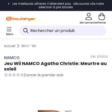
Les meilleures affaires n'attendent pas : découvrez vite notre
Accéder directement à la navigation
sélection à prix bradés.
Accéder directement au contenu
Me connecter
Panier
Accéder directement au pied de page
Menu
Accéder directement au chatbot
Accueil
Wii U - Wii
Réf. 815
804
NAMCO
Jeu Wii
NAMCO
Agatha Christie: Meurtre au
soleil
Donner le premier avis