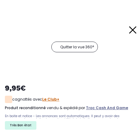
Quitter la vue 360°
9,95€
cagnottés avec
Le Club+
produit reconditionné
vendu & expédié par
Troc Cash And Game
En boite et notice - Les annonces sont automatiques. Il peut y avoir des
rayures sur les produits, demandez si l'état de la boite par exemple est
important. Nous ne pouvons pas tout detailler
Très Bon état