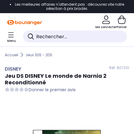
Les meilleures affaires n'attendent pas : découvrez vite notre
Accéder directement à la navigation
sélection à prix bradés.
Accéder directement au contenu
Me connecter
Panier
Accéder directement au pied de page
Menu
Accéder directement au chatbot
Accueil
Jeux 3DS - 2DS
Réf. 807
210
DISNEY
Jeu DS
DISNEY
Le monde de Narnia 2
Reconditionné
Donner le premier avis