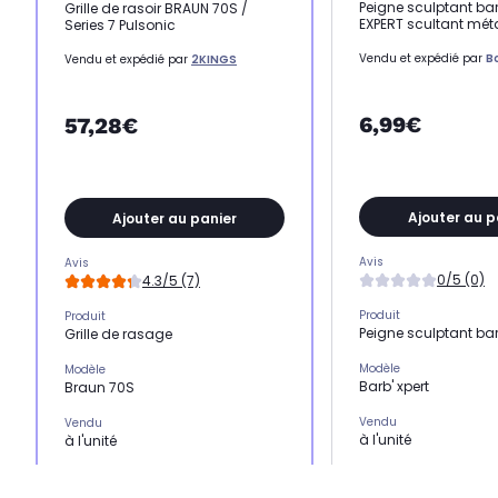
Peigne sculptant ba
Grille de rasoir BRAUN 70S /
EXPERT scultant mét
Series 7 Pulsonic
Vendu et expédié par
B
Vendu et expédié par
2KINGS
6,99€
57,28€
Ajouter au p
Ajouter au panier
Avis
Avis
0/5 (0)
4.3/5 (7)
Produit
Produit
Peigne sculptant ba
Grille de rasage
Modèle
Modèle
Barb' xpert
Braun 70S
Vendu
Vendu
à l'unité
à l'unité
Compatible avec
Compatible avec
Rasage et tonte
-