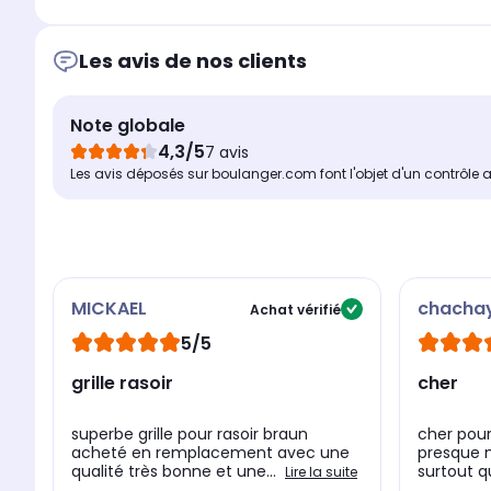
Les avis de nos clients
Note globale
4,3/5
7 avis
Les avis déposés sur boulanger.com font l'objet d'un contrôle 
MICKAEL
chacha
Achat vérifié
5/5
grille rasoir
cher
superbe grille pour rasoir braun
cher pour
acheté en remplacement avec une
presque m
qualité très bonne et une...
surtout qu
Lire la suite