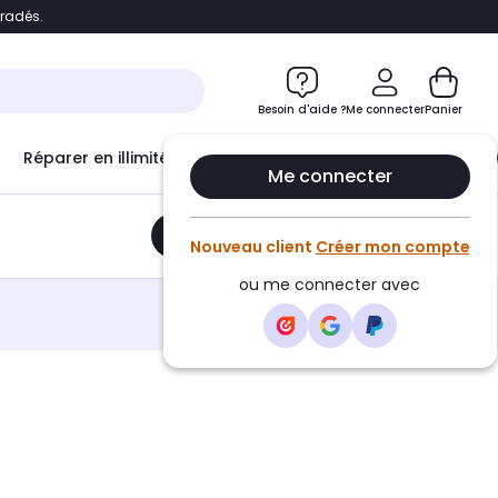
bradés.
e
Accéder directement au chatbot
Besoin d'aide ?
Me connecter
Panier
Réparer en illimité avec
Le Club Infinity
Econ
Me connecter
Ajouter au panier
•
57,28€
Nouveau client
Créer mon compte
ou me connecter avec