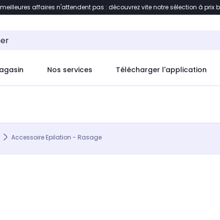
 meilleures affaires n'attendent pas : découvrez vite notre sélection à prix 
ement au contenu
Accéder directement au pied de pag
agasin
Nos services
Télécharger l'application
Accessoire Epilation - Rasage