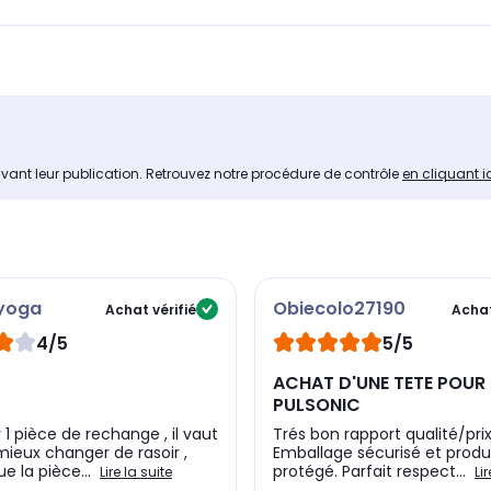
avant leur publication. Retrouvez notre procédure de contrôle
en cliquant i
yoga
Obiecolo27190
Achat vérifié
Achat
4/5
5/5
ACHAT D'UNE TETE POUR
PULSONIC
 1 pièce de rechange , il vaut
Trés bon rapport qualité/prix
ieux changer de rasoir ,
Emballage sécurisé et produ
e la pièce...
protégé. Parfait respect...
Lire la suite
Li