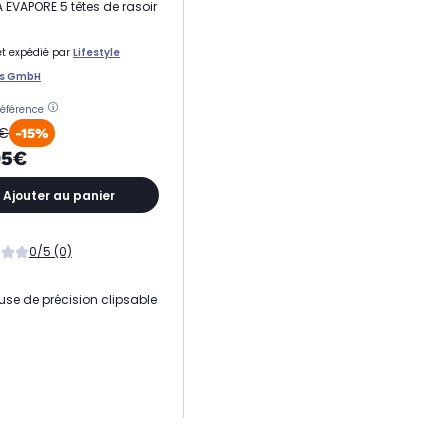
A EVAPORE 5 têtes de rasoir
t expédié par
Lifestyle
ts GmbH
référence
0€
-15%
95€
Ajouter au panier
0/5 (0)
se de précision clipsable
ible avec
 électrique