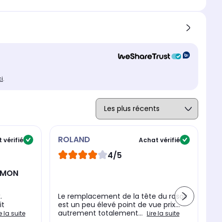
ci
.
ROLAND
s
 vérifié
Achat vérifié
4/5
 MON
t
.
Le remplacement de la tête du rasoir
tr
it
est un peu élevé point de vue prix...
d"
autrement totalement...
si
re la suite
Lire la suite