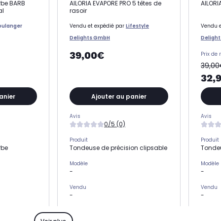
rbe BARB
AILORIA EVAPORE PRO 5 têtes de
AILORI
al
rasoir
oulanger
Vendu et expédié par
Lifestyle
Vendu e
Delights GmbH
Deligh
39,00€
Prix de 
39,0
32,
anier
Ajouter au panier
Avis
Avis
0/5 (0)
Produit
Produit
rbe
Tondeuse de précision clipsable
Tondeu
Modèle
Modèle
-
-
Vendu
Vendu
-
-
Compatible avec
Compat
Rasoir électrique
Rasoir