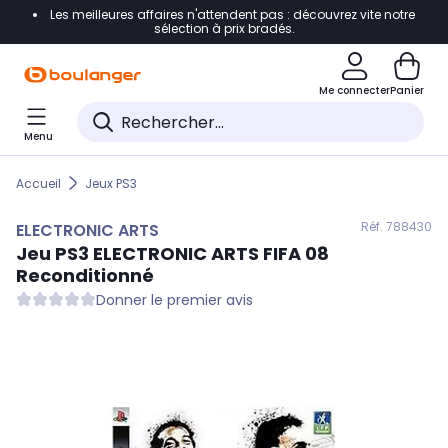
Les meilleures affaires n'attendent pas : découvrez vite notre
Accéder directement à la navigation
sélection à prix bradés.
Accéder directement au contenu
Me connecter
Panier
Accéder directement au pied de page
Menu
Accéder directement au chatbot
Accueil
Jeux PS3
Réf. 788
430
ELECTRONIC ARTS
Jeu PS3
ELECTRONIC ARTS
FIFA 08
Reconditionné
Donner le premier avis