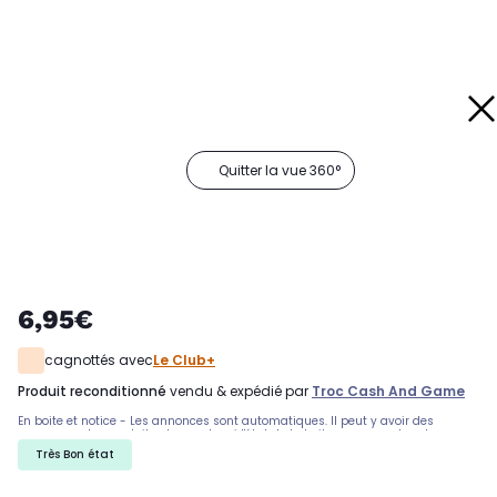
Quitter la vue 360°
6,95€
cagnottés avec
Le Club+
produit reconditionné
vendu & expédié par
Troc Cash And Game
En boite et notice - Les annonces sont automatiques. Il peut y avoir des
rayures sur les produits, demandez si l'état de la boite par exemple est
important. Nous ne pouvons pas tout detailler
Très Bon état