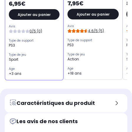
7,95€
8
6,95€
Ajouter au panier
Ajouter au panier
Avis
Avi
Avis
4.6/5 (5)
0/5 (0)
Type de support
Typ
Type de support
PS3
PS
PS3
Type de jeu
Typ
Type de jeu
Action
Sp
Sport
Age
Ag
Age
+18 ans
+3
+3 ans
Caractéristiques du produit
Les avis de nos clients