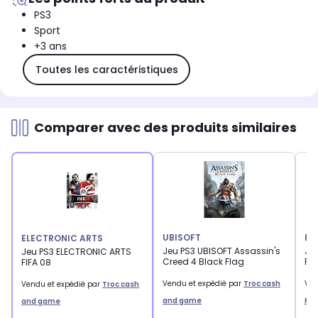
PS3
Sport
+3 ans
Toutes les caractéristiques
Comparer avec des produits similaires
UBISOFT
EL
ELECTRONIC ARTS
Jeu PS3 UBISOFT Assassin's
Je
Jeu PS3 ELECTRONIC ARTS
Creed 4 Black Flag
FIF
FIFA 08
Vendu et expédié par
Troc cash
Ven
Vendu et expédié par
Troc cash
and game
RE
and game