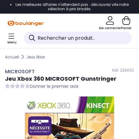
Les meilleures affaires n'attendent pas : découvrez vite notre
Accéder directement à la navigation
sélection à prix bradés.
Accéder directement au contenu
Me connecter
Panier
Accéder directement au pied de page
Menu
Accéder directement au chatbot
Accueil
Jeux Xbox
Réf. 238
052
MICROSOFT
Jeu Xbox 360
MICROSOFT
Gunstringer
Donner le premier avis