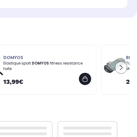
DOMYOS
BEUR
Elastique sport
DOMYOS
fitness resistance
Tapis
forte
MG28
13,99€
216