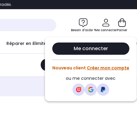
bradés.
e
Accéder directement au chatbot
Besoin d'aide ?
Me connecter
Panier
Réparer en illimité avec
Le Club Infinity
Econ
Me connecter
Ajouter au panier
•
99,99€
Nouveau client
Créer mon compte
ou me connecter avec