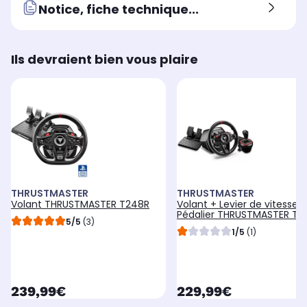
Notice, fiche technique...
Ils devraient bien vous plaire
THRUSTMASTER
THRUSTMASTER
Volant THRUSTMASTER T248R
Volant + Levier de vitesses
Pédalier THRUSTMASTER T12
5/5
(3)
SHIFTER PACK
1/5
(1)
currentPrice
currentPrice
239,99€
229,99€