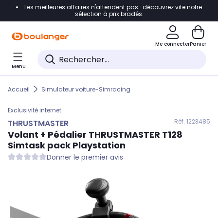
Les meilleures affaires n'attendent pas : découvrez vite notre
Accéder directement à la navigation
sélection à prix bradés.
Accéder directement au contenu
Me connecter
Panier
Accéder directement au pied de page
Menu
Accéder directement au chatbot
Accueil
Simulateur voiture-Simracing
Exclusivité internet
Réf. 122
3485
THRUSTMASTER
Volant + Pédalier
THRUSTMASTER
T128
Simtask pack Playstation
Donner le premier avis