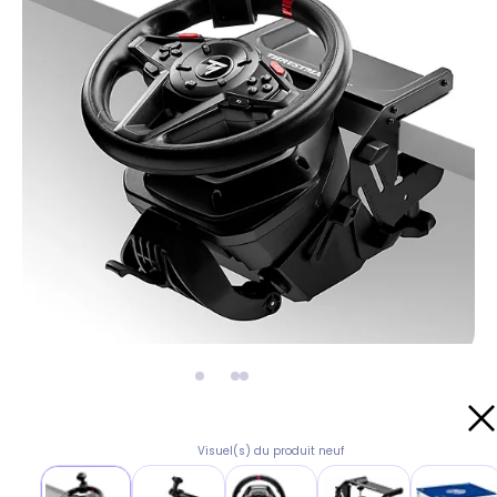
Visuel(s) du produit neuf