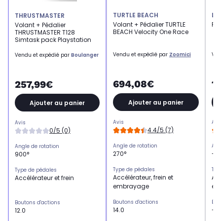
TURTLE BEACH
LO
THRUSTMASTER
Volant + Pédalier TURTLE
Pé
Volant + Pédalier
BEACH Velocity One Race
THRUSTMASTER T128
Simtask pack Playstation
Vendu et expédié par
Zoomici
Ven
Vendu et expédié par
Boulanger
694,08€
1
257,99€
Ajouter au panier
Ajouter au panier
Avis
Avi
Avis
4.4/5 (7)
0/5 (0)
Angle de rotation
Ang
Angle de rotation
270°
-
900°
Type de pédales
Typ
Type de pédales
Accélérateur, frein et
Acc
Accélérateur et frein
embrayage
em
Boutons d'actions
Bou
Boutons d'actions
14.0
-
12.0