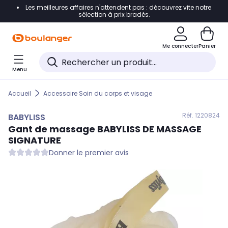
Les meilleures affaires n'attendent pas : découvrez vite notre
Accéder directement à la navigation
sélection à prix bradés.
Accéder directement au contenu
Me connecter
Panier
Accéder directement au pied de page
Menu
Accéder directement au chatbot
Accueil
Accessoire Soin du corps et visage
Réf. 122
0824
BABYLISS
Gant de massage
BABYLISS
DE MASSAGE
SIGNATURE
Donner le premier avis