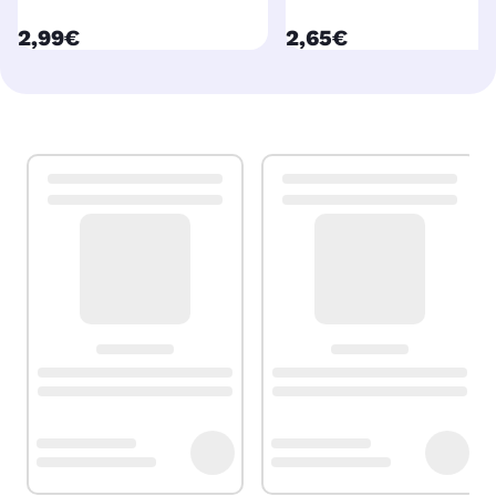
currentPrice
currentPrice
2,99€
2,65€