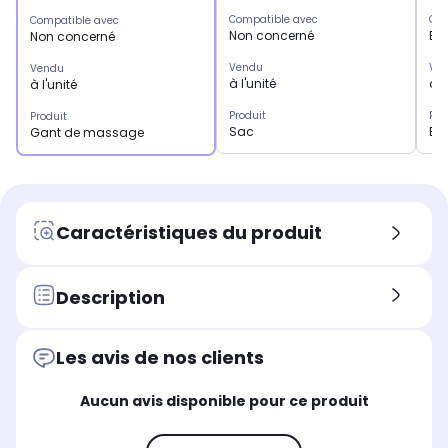
Compatible avec
Com
Compatible avec
Non concerné
Ba
Non concerné
Vendu
Ve
Vendu
à l'unité
à l
à l'unité
Produit
Pro
Produit
Sac
Bo
Gant de massage
Caractéristiques du produit
Description
Les avis de nos clients
Aucun avis disponible pour ce produit