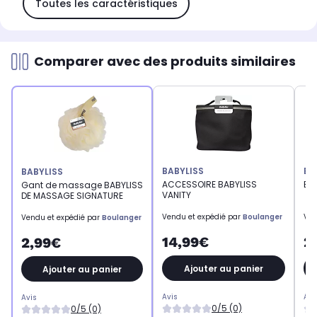
Toutes les caractéristiques
Comparer avec des produits similaires
BABYLISS
BA
BABYLISS
ACCESSOIRE BABYLISS
BO
Gant de massage BABYLISS
VANITY
DE MASSAGE SIGNATURE
Vendu et expédié par
Boulanger
Ven
Vendu et expédié par
Boulanger
14,99€
2
2,99€
Ajouter au panier
Ajouter au panier
Avis
Avi
Avis
0/5 (0)
0/5 (0)