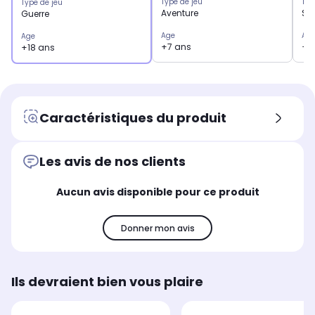
Type de jeu
Typ
Type de jeu
Aventure
Sp
Guerre
Age
Ag
Age
+7 ans
+1
+18 ans
Caractéristiques du produit
Les avis de nos clients
Aucun avis disponible pour ce produit
Donner mon avis
Ils devraient bien vous plaire