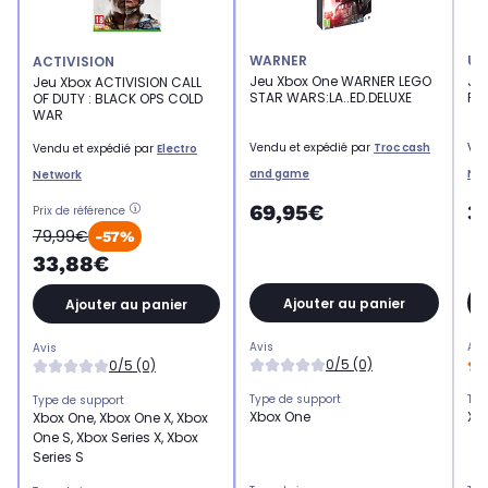
WARNER
UB
ACTIVISION
Jeu Xbox One WARNER LEGO
Je
Jeu Xbox ACTIVISION CALL
STAR WARS:LA..ED.DELUXE
RI
OF DUTY : BLACK OPS COLD
WAR
Vendu et expédié par
Troc cash
Ven
Vendu et expédié par
Electro
and game
Ne
Network
69,95€
3
Prix de référence
79,99€
-57%
33,88€
Ajouter au panier
Ajouter au panier
Avis
Avi
Avis
0/5 (0)
0/5 (0)
Type de support
Typ
Type de support
Xbox One
Xb
Xbox One, Xbox One X, Xbox
One S, Xbox Series X, Xbox
Series S