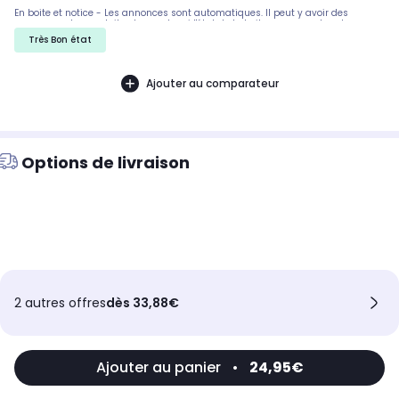
En boite et notice - Les annonces sont automatiques. Il peut y avoir des
rayures sur les produits, demandez si l'état de la boite par exemple est
important. Nous ne pouvons pas tout detailler
Très Bon état
Ajouter au comparateur
Options de livraison
2 autres offres
dès 33,88€
Ajouter au panier
•
24,95€