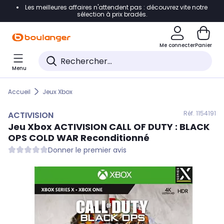
Les meilleures affaires n'attendent pas : découvrez vite notre
Accéder directement à la navigation
sélection à prix bradés.
Accéder directement au contenu
Me connecter
Panier
Accéder directement au pied de page
Menu
Accéder directement au chatbot
Accueil
Jeux Xbox
Réf. 115
4191
ACTIVISION
Jeu Xbox
ACTIVISION
CALL OF DUTY : BLACK
OPS COLD WAR Reconditionné
Donner le premier avis