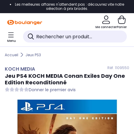
Les meilleures affaires n'attendent pas : découvrez vite notre
Accéder directement à la navigation
sélection à prix bradés.
Accéder directement au contenu
Me connecter
Panier
Accéder directement au pied de page
Menu
Accéder directement au chatbot
Accueil
Jeux PS3
Réf. 110
9550
KOCH MEDIA
Jeu PS4
KOCH MEDIA
Conan Exiles Day One
Edition Reconditionné
Donner le premier avis