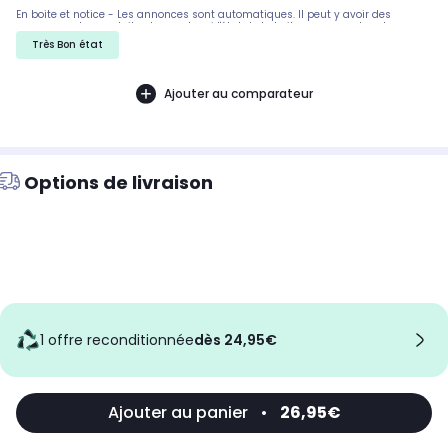
En boite et notice - Les annonces sont automatiques. Il peut y avoir des
rayures sur les produits, demandez si l'état de la boite par exemple est
important. Nous ne pouvons pas tout detailler
Très Bon état
Ajouter au comparateur
Options de livraison
1 offre reconditionnée
dès 24,95€
Ajouter au panier
•
26,95€