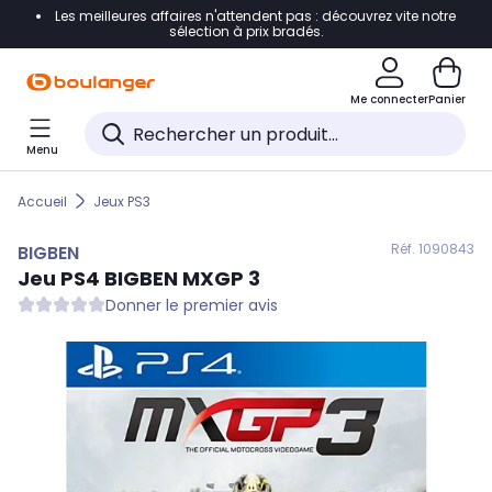
Les meilleures affaires n'attendent pas : découvrez vite notre
Accéder directement à la navigation
sélection à prix bradés.
Accéder directement au contenu
Me connecter
Panier
Accéder directement au pied de page
Menu
Accéder directement au chatbot
Accueil
Jeux PS3
Réf. 109
0843
BIGBEN
Jeu PS4
BIGBEN
MXGP 3
Donner le premier avis